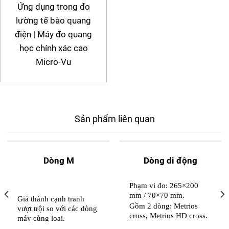
Ứng dụng trong đo
lường tế bào quang
điện | Máy đo quang
học chính xác cao
Micro-Vu
Sản phẩm liên quan
Dòng M
Dòng di động
Phạm vi đo: 265×200
mm / 70×70 mm.
Giá thành cạnh tr
an
h
Gồm 2 dòng: Metrios
vượt trội so với các dòng
cross, Metrios HD cross.
máy cùng loại.
Metrios cross: Bệ đo trượt
Dải đo (LXD): 160×60