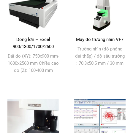
Dòng lớn – Excel
Máy đo trường nhìn VF7
900/1300/1700/2500
Trường nhìn (độ phóng
Dải đo (XY): 750x900 mm-
đại thấp) / độ sâu trường
1600x2560 mm Chiều cao
: 70,3x50,5 mm / 30 mm
đo (Z): 160-400 mm