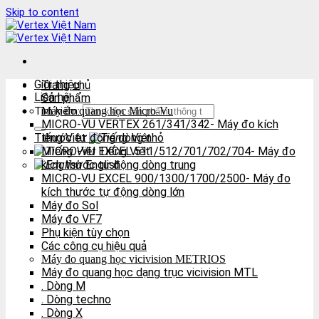
Skip to content
Giới thiệu
Trang chủ
Liên hệ
Sản phẩm
Tìm kiếm:
Máy đo quang học Micro-Vu
MICRO-VU VERTEX 261/341/342- Máy đo kích
Tiếng Việt
thước tự động dòng nhỏ
MICRO-VU EXCEL 511/512/701/702/704- Máy đo
Tiếng Việt
kích thước tự động dòng trung
English
MICRO-VU EXCEL 900/1300/1700/2500- Máy đo
kích thước tự động dòng lớn
Máy đo Sol
Máy đo VF7
Phụ kiện tùy chọn
Các công cụ hiệu quả
Máy đo quang học vicivision METRIOS
Máy đo quang học dạng trục vicivision MTL
. Dòng M
. Dòng techno
. Dòng X