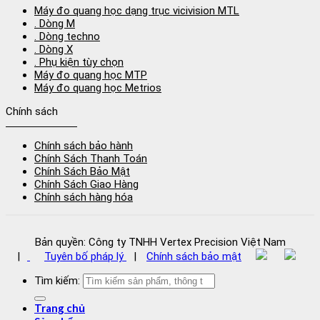
Máy đo quang học dạng trục vicivision MTL
. Dòng M
. Dòng techno
. Dòng X
. Phụ kiện tùy chọn
Máy đo quang học MTP
Máy đo quang học Metrios
Chính sách
Chính sách bảo hành
Chính Sách Thanh Toán
Chính Sách Bảo Mật
Chính Sách Giao Hàng
Chính sách hàng hóa
Bản quyền: Công ty TNHH Vertex Precision Việt Nam
|
Tuyên bố pháp lý
|
Chính sách bảo mật
Tìm kiếm:
Trang chủ