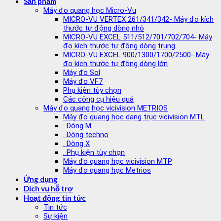
Sản phẩm
Máy đo quang học Micro-Vu
MICRO-VU VERTEX 261/341/342- Máy đo kích
thước tự động dòng nhỏ
MICRO-VU EXCEL 511/512/701/702/704- Máy
đo kích thước tự động dòng trung
MICRO-VU EXCEL 900/1300/1700/2500- Máy
đo kích thước tự động dòng lớn
Máy đo Sol
Máy đo VF7
Phụ kiện tùy chọn
Các công cụ hiệu quả
Máy đo quang học vicivision METRIOS
Máy đo quang học dạng trục vicivision MTL
. Dòng M
. Dòng techno
. Dòng X
. Phụ kiện tùy chọn
Máy đo quang học vicivision MTP
Máy đo quang học Metrios
Ứng dụng
Dịch vụ hỗ trợ
Hoạt động tin tức
Tin tức
Sự kiện