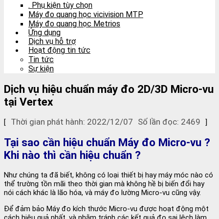
. Phụ kiện tùy chọn
Máy đo quang học vicivision MTP
Máy đo quang học Metrios
Ứng dụng
Dịch vụ hỗ trợ
Hoạt động tin tức
Tin tức
Sự kiện
Dịch vụ hiệu chuẩn máy đo 2D/3D Micro-vu
tại Vertex
Thời gian phát hành: 2022/12/07
Số lần đọc: 2469
[
]
Tại sao cần hiệu chuẩn Máy đo Micro-vu ?
Khi nào thì cần hiệu chuẩn ?
Như chúng ta đã biết, không có loại thiết bị hay máy móc nào có
thể trường tồn mãi theo thời gian mà không hề bị biến đổi hay
nói cách khác là lão hóa, và máy đo lường Micro-vu cũng vậy.
Để đảm bảo Máy đo kích thước Micro-vu được hoạt động một
cách hiệu quả nhất, và nhằm tránh các kết quả đo sai lệch làm