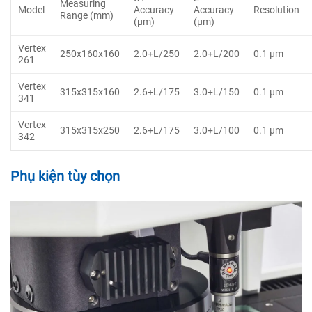
Measuring
Model
Accuracy
Accuracy
Resolution
Range (mm)
(μm)
(μm)
Vertex
250x160x160
2.0+L/250
2.0+L/200
0.1 μm
261
Vertex
315x315x160
2.6+L/175
3.0+L/150
0.1 μm
341
Vertex
315x315x250
2.6+L/175
3.0+L/100
0.1 μm
342
Phụ kiện tùy chọn