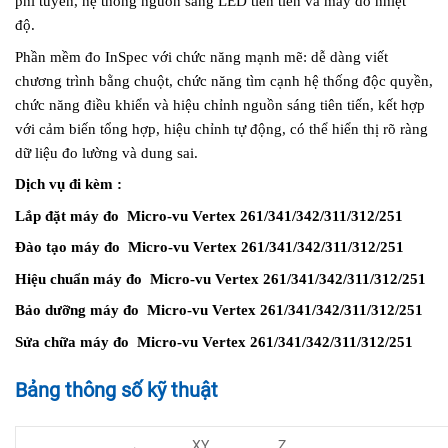
phi tuyến, hệ thống nguồn sáng LED tiên tiến và máy dò nhiệt
độ.
Phần mềm đo InSpec với chức năng mạnh mẽ: dễ dàng viết
chương trình bằng chuột, chức năng tìm cạnh hệ thống độc quyền,
chức năng điều khiển và hiệu chỉnh nguồn sáng tiên tiến, kết hợp
với cảm biến tổng hợp, hiệu chỉnh tự động, có thể hiển thị rõ ràng
dữ liệu đo lường và dung sai.
Dịch vụ đi kèm :
Lắp đặt máy đo Micro-vu Vertex 261/341/342/311/312/251
Đào tạo máy đo Micro-vu
Vertex 261/341/342/311/312/251
Hiệu chuẩn máy đo Micro-vu
Vertex 261/341/342/311/312/251
Bảo dưỡng máy đo Micro-vu
Vertex 261/341/342/311/312/251
Sửa chữa máy đo Micro-vu
Vertex 261/341/342/311/312/251
Bảng thông số kỹ thuật
XY
Z