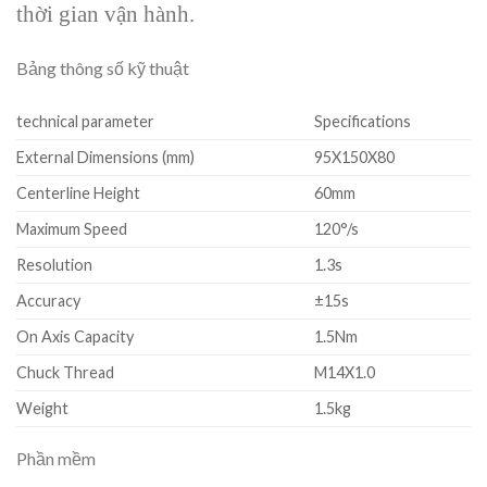
thời gian vận hành.
Bảng thông số kỹ thuật
technical parameter
Specifications
External Dimensions (mm)
95X150X80
Centerline Height
60mm
Maximum Speed
120°/s
Resolution
1.3s
Accuracy
±15s
On Axis Capacity
1.5Nm
Chuck Thread
M14X1.0
Weight
1.5kg
Phần mềm