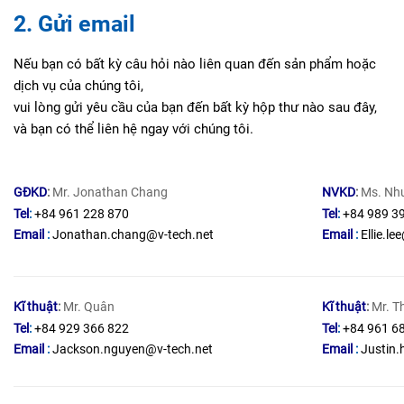
2. Gửi email
Nếu bạn có bất kỳ câu hỏi nào liên quan đến sản phẩm hoặc
dịch vụ của chúng tôi,
vui lòng gửi yêu cầu của bạn đến bất kỳ hộp thư nào sau đây,
và bạn có thể liên hệ ngay với chúng tôi.
GĐKD
:
Mr. Jonathan Chang
NVKD
:
Ms. Nh
Tel
:
+84 961 228 870
Tel
:
+84 989 3
Email
:
Jonathan.chang@v-tech.net
Email
:
Ellie.le
Kĩ thuật
:
Mr. Quân
Kĩ thuật
:
Mr. T
Tel
:
+84 929 366 822
Tel
:
+84 961 6
Email
:
Jackson.nguyen@v-tech.net
Email
:
Justin.