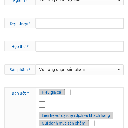
Ngành
*
Điện thoại
*
Hộp thư
*
Sản phẩm
*
Hiểu giá cả
Bạn ước
*
Liên hệ với đại diện dịch vụ khách hàng
Gửi danh mục sản phẩm