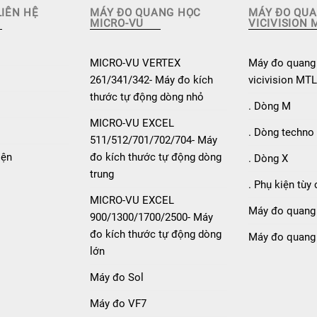
LIÊN HỆ
MÁY ĐO QUANG HỌC
MÁY ĐO QU
MICRO-VU
VICIVISION 
MICRO-VU VERTEX
Máy đo quang 
261/341/342- Máy đo kích
vicivision MTL
thước tự động dòng nhỏ
. Dòng M
MICRO-VU EXCEL
. Dòng techno
511/512/701/702/704- Máy
iện
đo kích thước tự động dòng
. Dòng X
trung
. Phụ kiện tùy
MICRO-VU EXCEL
Máy đo quang
900/1300/1700/2500- Máy
đo kích thước tự động dòng
Máy đo quang
lớn
Máy đo Sol
Máy đo VF7