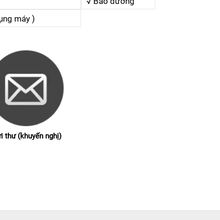
√ Bảo dưỡng
dụng máy )
i thư (khuyến nghị)