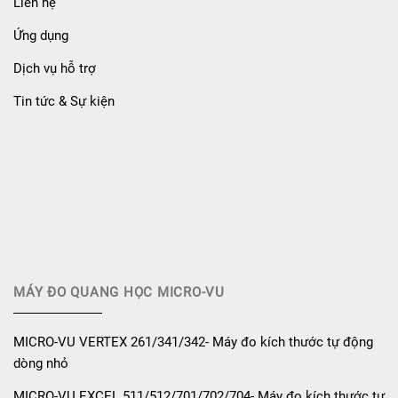
Liên hệ
Ứng dụng
Dịch vụ hỗ trợ
Tin tức & Sự kiện
MÁY ĐO QUANG HỌC MICRO-VU
MICRO-VU VERTEX 261/341/342- Máy đo kích thước tự động
dòng nhỏ
MICRO-VU EXCEL 511/512/701/702/704- Máy đo kích thước tự