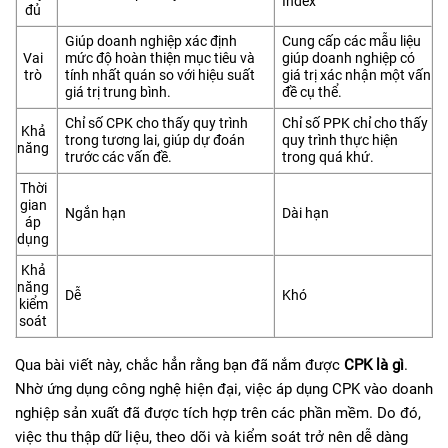
Index
đủ
Giúp doanh nghiệp xác định
Cung cấp các mẫu liệu
Vai
mức độ hoàn thiện mục tiêu và
giúp doanh nghiệp có
trò
tính nhất quán so với hiệu suất
giá trị xác nhận một vấn
giá trị trung bình.
đề cụ thể.
Chỉ số CPK cho thấy quy trình
Chỉ số PPK chỉ cho thấy
Khả
trong tương lai, giúp dự đoán
quy trình thực hiện
năng
trước các vấn đề.
trong quá khứ.
Thời
gian
Ngắn hạn
Dài hạn
áp
dụng
Khả
năng
Dễ
Khó
kiểm
soát
Qua bài viết này, chắc hẳn rằng bạn đã nắm được
CPK là gì
.
Nhờ ứng dụng công nghệ hiện đại, việc áp dụng CPK vào doanh
nghiệp sản xuất đã được tích hợp trên các phần mềm. Do đó,
việc thu thập dữ liệu, theo dõi và kiểm soát trở nên dễ dàng