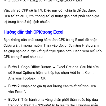
Z(LSL) = (X – LSL)/3σ = (6,8 – 6,5)/0,035 = 2,85
Vậy, chỉ số CPK sẽ là 1,9. Điều này có nghĩa là để đạt được
CPK tối thiểu 1,9 thì thông số kỹ thuật gần nhất phải cách giá
trị trung bình 3 độ lệch chuẩn.
Hướng dẫn tính
CPK t
rong Excel
Bạn không cần phải dùng hàm tính CPK trong Excel để nhận
được giá trị mong muốn. Thay vào đó, chức năng Histogram
sẽ giúp bạn có được kết quả trực quan hơn. Cách xem biểu đồ
CPK trong Excel như sau:
Bước 1
: Chọn Office Button → Excel Options. Sau khi cửa
sổ Excel Options hiện ra, tiếp tục chọn Add-In → Go →
Analysis Toolpak → OK.
Bước 2
: Nhập các giá trị đại lượng cần thiết để tính CPK
vào Excel.\
Bước 3
: Tiến hành chia vùng phân phối thành các lớp dựa
trên công thức 1 + 32log(n) (n là giá trị đại lượng/số mẫu