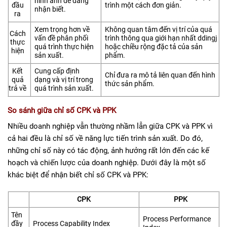
hình ảnh dễ dàng
đầu
trình một cách đơn giản.
nhận biết.
ra
Xem trọng hơn về
Không quan tâm đến vị trí của quá
Cách
vấn đề phân phối
trình thông qua giới hạn nhất ddingj
thực
quá trình thực hiện
hoặc chiều rộng đặc tả của sản
hiện
sản xuất.
phẩm.
Kết
Cung cấp định
Chỉ đưa ra mô tả liên quan đến hình
quả
dạng và vị trí trong
thức sản phẩm.
trả về
quá trình sản xuất.
So sánh giữa chỉ số CPK và PPK
Nhiều doanh nghiệp vẫn thường nhầm lẫn giữa CPK và PPK vì
cả hai đều là chỉ số về năng lực tiến trình sản xuất. Do đó,
những chỉ số này có tác động, ảnh hưởng rất lớn đến các kế
hoạch và chiến lược của doanh nghiệp. Dưới đây là một số
khác biệt để nhận biết chỉ số CPK và PPK:
CPK
PPK
Tên
Process Performance
đầy
Process Capability Index