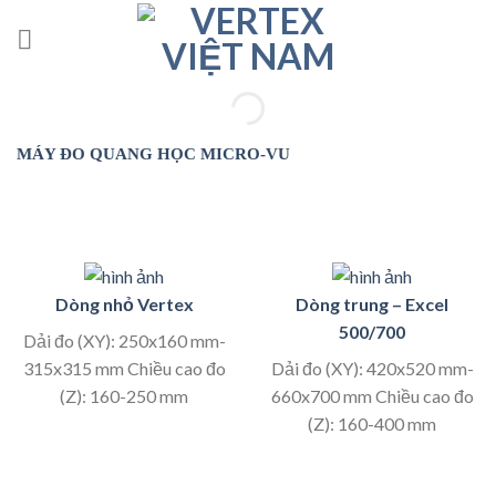
Skip
to
content
MÁY ĐO QUANG HỌC MICRO-VU
Dòng nhỏ Vertex
Dòng trung – Excel
500/700
Dải đo (XY): 250x160 mm-
315x315 mm Chiều cao đo
Dải đo (XY): 420x520 mm-
(Z): 160-250 mm
660x700 mm Chiều cao đo
(Z): 160-400 mm