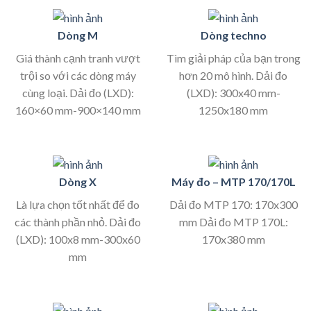
Dòng M
Dòng techno
Giá thành cạnh tranh vượt
Tìm giải pháp của bạn trong
trội so với các dòng máy
hơn 20 mô hình. Dải đo
cùng loại. Dải đo (LXD):
(LXD): 300x40 mm-
160×60 mm-900×140 mm
1250x180 mm
Dòng X
Máy đo – MTP 170/170L
Là lựa chọn tốt nhất để đo
Dải đo MTP 170: 170x300
các thành phần nhỏ. Dải đo
mm Dải đo MTP 170L:
(LXD): 100x8 mm-300x60
170x380 mm
mm