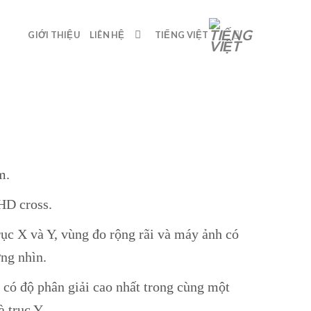
GIỚI THIỆU
LIÊN HỆ
TIẾNG VIỆT
m.
HD cross.
rục X và Y, vùng đo rộng rãi và máy ảnh có
ờng nhìn.
có độ phân giải cao nhất trong cùng một
à trục Y.