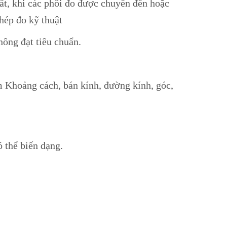
uất, khi các phôi đo được chuyển đến hoặc
phép đo kỹ thuật
không đạt tiêu chuẩn.
m Khoảng cách, bán kính, đường kính, góc,
có thể biến dạng.