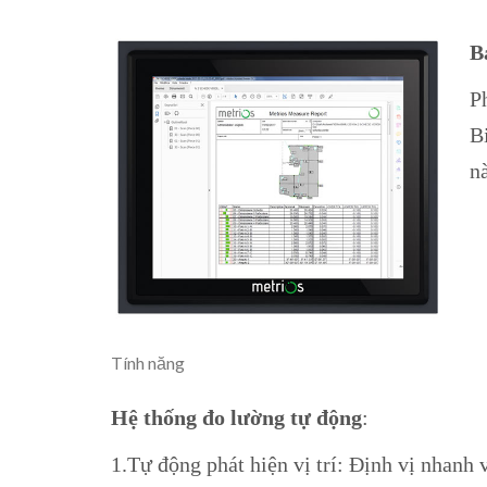
B
P
B
nà
Tính năng
Hệ thống đo lường tự động
:
1.Tự động phát hiện vị trí: Định vị nhanh v