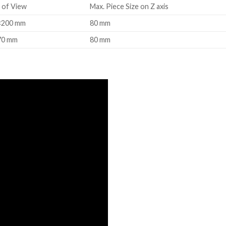
d of View
Max. Piece Size on Z axis
×200 mm
80 mm
70 mm
80 mm