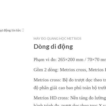
ạt động tin tức
MÁY ĐO QUANG HỌC METRIOS
Dòng di động
Phạm vi đo: 265×200 mm / 70×70 m
Gồm 2 dòng: Metrios cross, Metrios 
Metrios cross: Bệ đo trượt dọc theo t
độ phân giải cao bao phủ toàn bộ trư
Metrios HD cross: Nền tảng đo lường 
hành trình đo, trượt dọc theo trục X v