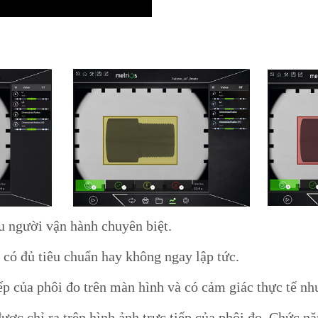
u người vận hành chuyên biệt.
có đủ tiêu chuẩn hay không ngay lập tức.
ếp của phôi đo trên màn hình và có cảm giác thực tế nh
ợc chỉ ra trên hình ảnh trực tiếp của phôi đo. Chức n