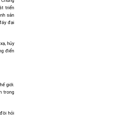
. Chúng
t triển
ình sản
đáy đại
xạ, hủy
ng điển
ế giới.
h trong
đòi hỏi