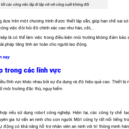
tốt các công việc lặp đi lặp với với công suất không đổi
 dựa trên một chương trình được thiết lập sẵn, giúp hạn chế sai sót
công việc đòi hỏi độ chính xác cao như hàn, cắt,…
hiệp là có thể làm việc trong điều kiện môi trường không đảm bảo 
ải pháp tăng tính an toàn cho người lao động.
n nay
 trong các lĩnh vực
ều lĩnh vực khác nhau bởi sự đa dụng và độ hiệu quả cao. Thiết bị 
 số môi trường đặc thù, nguy hiểm.
hợp nếu sử dụng robot công nghiệp. Hiện tại, các công ty chế tạ
yên gia tư vấn an ninh cho con người. Một công ty rất nổi tiếng tro
ự động có khả năng hỗ trợ nhân viên an ninh với trí thông minh hà