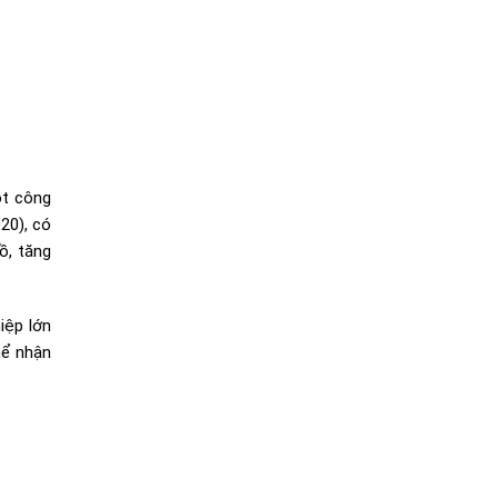
ot công
20), có
ồ, tăng
iệp lớn
hể nhận