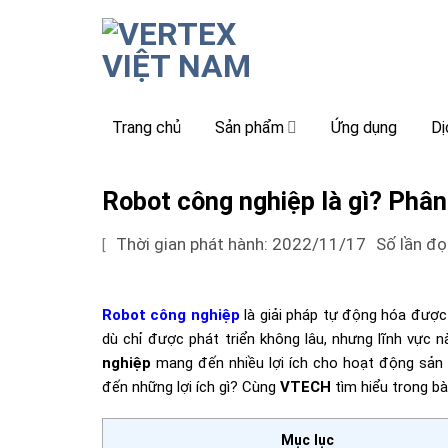
Skip
to
content
Trang chủ
Sản phẩm
Ứng dụng
Dị
Robot công nghiệp là gì? Phân
Thời gian phát hành: 2022/11/17
Số lần đọ
[
Robot công nghiệp
là giải pháp tự động hóa được
dù chỉ được phát triển không lâu, nhưng lĩnh vực
nghiệp
mang đến nhiều lợi ích cho hoạt động sản x
đến những lợi ích gì? Cùng
VTECH
tìm hiểu trong bà
Mục lục