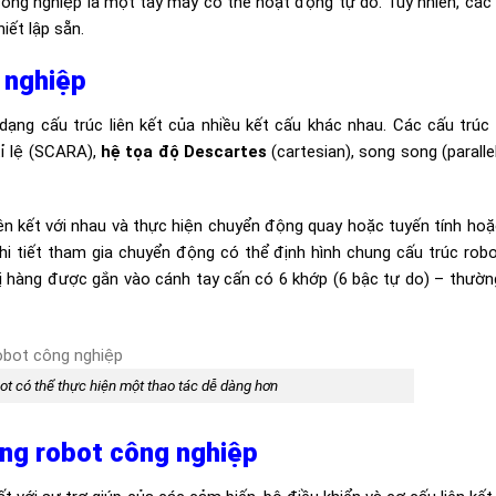
công nghiệp là một tay máy có thể hoạt động tự do. Tuy nhiên, các t
iết lập sẵn.
 nghiệp
ạng cấu trúc liên kết của nhiều kết cấu khác nhau. Các cấu trúc
tỉ lệ (SCARA),
hệ tọa độ Descartes
(cartesian), song song (paralle
iên kết với nhau và thực hiện chuyển động quay hoặc tuyến tính ho
 chi tiết tham gia chuyển động có thể định hình chung cấu trúc rob
vị hàng được gắn vào cánh tay cấn có 6 khớp (6 bậc tự do) – thườ
ot có thể thực hiện một thao tác dễ dàng hơn
ống robot công nghiệp