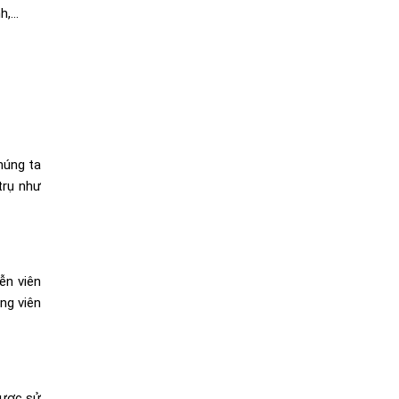
nh,…
húng ta
trụ như
ễn viên
ng viên
được sử