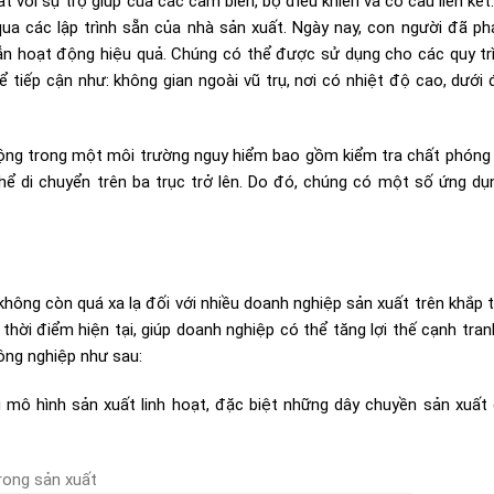
 với sự trợ giúp của các cảm biến, bộ điều khiển và cơ cấu liên kết
qua các lập trình sẵn của nhà sản xuất. Ngày nay, con người đã phá
n hoạt động hiệu quả. Chúng có thể được sử dụng cho các quy tr
tiếp cận như: không gian ngoài vũ trụ, nơi có nhiệt độ cao, dưới 
ộng trong một môi trường nguy hiểm bao gồm kiểm tra chất phóng 
thể di chuyển trên ba trục trở lên. Do đó, chúng có một số ứng dụ
hông còn quá xa lạ đối với nhiều doanh nghiệp sản xuất trên khắp th
hời điểm hiện tại, giúp doanh nghiệp có thể tăng lợi thế cạnh tran
công nghiệp như sau:
 mô hình sản xuất linh hoạt, đặc biệt những dây chuyền sản xuất 