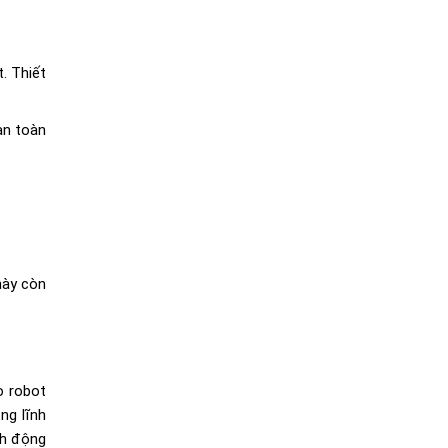
. Thiết
an toàn
này còn
o robot
ng lĩnh
nh động