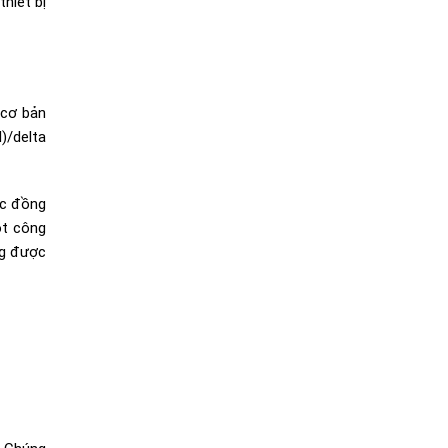
hiết bị
 cơ bản
l)/delta
ặc đồng
ot công
ng được