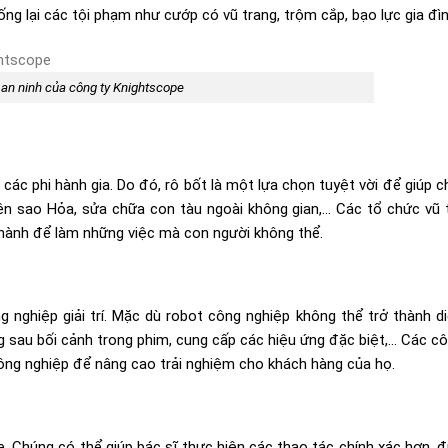
ống lại các tội phạm như cướp có vũ trang, trộm cắp, bạo lực gia đì
 an ninh của công ty Knightscope
 các phi hành gia. Do đó, rô bốt là một lựa chọn tuyệt vời để giúp c
ên sao Hỏa, sửa chữa con tàu ngoài không gian,… Các tổ chức vũ 
hành để làm những việc mà con người không thể.
nghiệp giải trí. Mặc dù robot công nghiệp không thể trở thành di
 sau bối cảnh trong phim, cung cấp các hiệu ứng đặc biệt,… Các cô
công nghiệp để nâng cao trải nghiệm cho khách hàng của họ.
. Chúng có thể giúp bác sĩ thực hiện các thao tác chính xác hơn, 