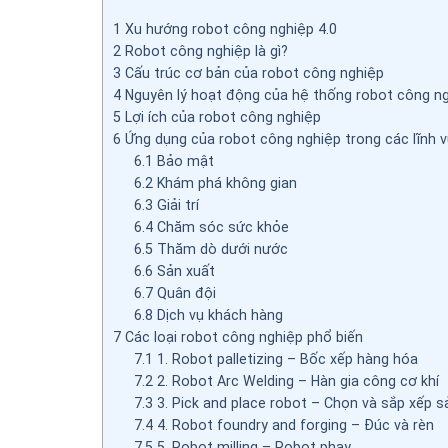
1
Xu hướng robot công nghiệp 4.0
2
Robot công nghiệp là gì?
3
Cấu trúc cơ bản của robot công nghiệp
4
Nguyên lý hoạt động của hệ thống robot công n
5
Lợi ích của robot công nghiệp
6
Ứng dụng của robot công nghiệp trong các lĩnh 
6.1
Bảo mật
6.2
Khám phá không gian
6.3
Giải trí
6.4
Chăm sóc sức khỏe
6.5
Thăm dò dưới nước
6.6
Sản xuất
6.7
Quân đội
6.8
Dịch vụ khách hàng
7
Các loại robot công nghiệp phổ biến
7.1
1. Robot palletizing – Bốc xếp hàng hóa
7.2
2. Robot Arc Welding – Hàn gia công cơ khí
7.3
3. Pick and place robot – Chọn và sắp xếp 
7.4
4. Robot foundry and forging – Đúc và rèn
7.5
5. Robot milling – Robot phay