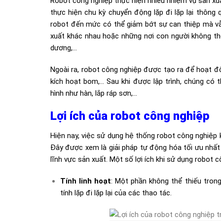
Robot công nghiệp thực hiện nhiều nhiệm vụ sản xuất
thực hiện chu kỳ chuyển động lặp đi lặp lại thông 
robot đến mức có thể giảm bớt sự can thiệp mà vẫ
xuất khác nhau hoặc những nơi con người không thể 
dương,…
Ngoài ra, robot công nghiệp được tạo ra để hoạt đ
kích hoạt bom,… Sau khi được lập trình, chúng có 
hình như hàn, lắp ráp sơn,…
Lợi ích của robot công nghiệp
Hiện nay, việc sử dụng hệ thống robot công nghiệp k
Đây được xem là giải pháp tự động hóa tối ưu nhất t
lĩnh vực sản xuất. Một số lợi ích khi sử dụng robot 
Tính linh hoạt
: Một phần không thể thiếu trong
tính lặp đi lặp lại của các thao tác.