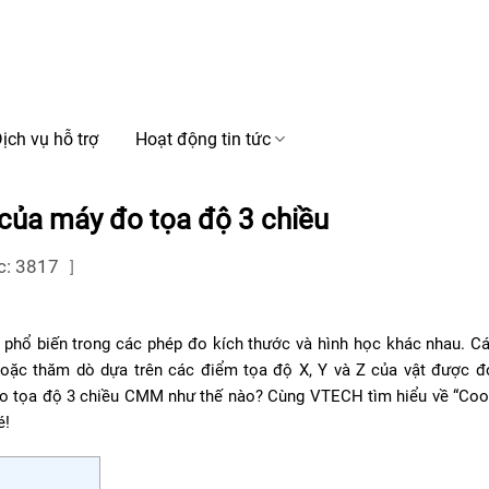
ịch vụ hỗ trợ
Hoạt động tin tức
của máy đo tọa độ 3 chiều
c: 3817
]
hổ biến trong các phép đo kích thước và hình học khác nhau. C
oặc thăm dò dựa trên các điểm tọa độ X, Y và Z của vật được đ
 đo tọa độ 3 chiều CMM như thế nào? Cùng VTECH tìm hiểu về “Coo
é!