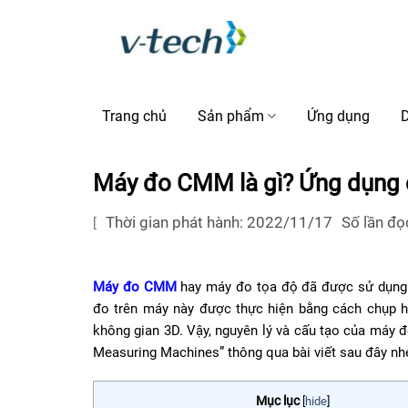
Skip
to
content
Trang chủ
Sản phẩm
Ứng dụng
D
Máy đo CMM là gì? Ứng dụng 
Thời gian phát hành: 2022/11/17
Số lần đọ
[
Máy đo CMM
hay máy đo tọa độ đã được sử dụng p
đo trên máy này được thực hiện bằng cách chụp h
không gian 3D. Vậy, nguyên lý và cấu tạo của máy
Measuring Machines” thông qua bài viết sau đây nh
Mục lục
[
hide
]