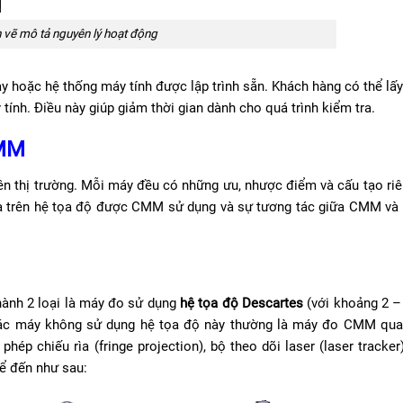
 vẽ mô tả nguyên lý hoạt động
 hoặc hệ thống máy tính được lập trình sẵn. Khách hàng có thể lấ
tính. Điều này giúp giảm thời gian dành cho quá trình kiểm tra.
CMM
ên thị trường. Mỗi máy đều có những ưu, nhược điểm và cấu tạo riê
a trên hệ tọa độ được CMM sử dụng và sự tương tác giữa CMM và
ành 2 loại là máy đo sử dụng
hệ tọa độ Descartes
(với khoảng 2 – 
Các máy không sử dụng hệ tọa độ này thường là máy đo CMM qu
ép chiếu rìa (fringe projection), bộ theo dõi laser (laser tracker
ể đến như sau: