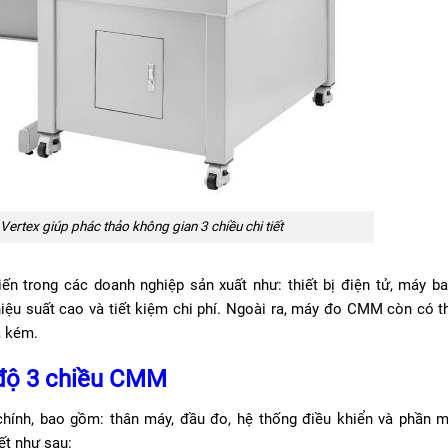
rtex giúp phác thảo không gian 3 chiều chi tiết
 trong các doanh nghiệp sản xuất như: thiết bị điện tử, máy bay
hiệu suất cao và tiết kiệm chi phí. Ngoài ra, máy đo CMM còn có t
a kém.
 độ 3 chiều CMM
ính, bao gồm: thân máy, đầu đo, hệ thống điều khiển và phần
iết như sau: