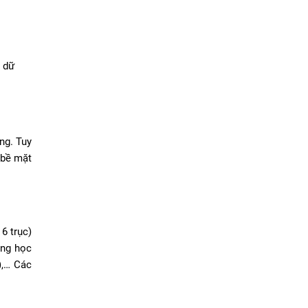
y dữ
ng. Tuy
 bề mặt
6 trục)
ang học
),… Các