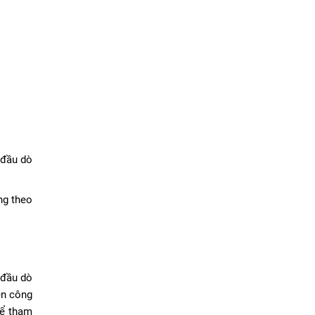
 đầu dò
ng theo
 đầu dò
ên công
hể tham