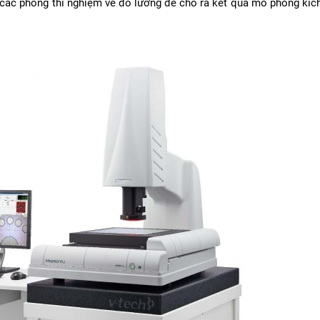
g các phòng thí nghiệm về đo lường để cho ra kết quả mô phỏng kíc