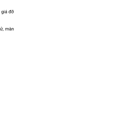
 giá đỡ
tử, màn