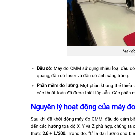
Máy đo
Đầu dò
: Máy đo CMM sử dụng nhiều loại đầu dò 
quang, đầu dò laser và đầu dò ánh sáng trắng.
Phần mềm đo lường
: Một phần không thể thiếu c
các thuật toán đã được thiết lập sẵn. Các phần
Nguyên lý hoạt động của máy đo
Sau khi đã khởi động máy đo CMM, đầu dò cảm biến
đến các hướng tọa độ X, Y và Z phù hợp, chúng ta 
thức:
2,6 + L/300
. Trong đó, “L” là đại lượng cho b