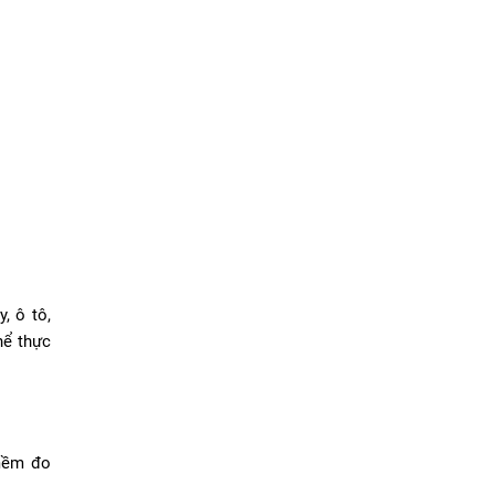
, ô tô,
hể thực
 mềm đo