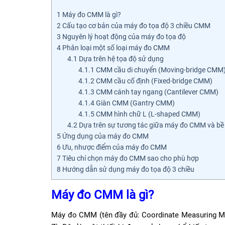
1
Máy đo CMM là gì?
2
Cấu tạo cơ bản của máy đo tọa độ 3 chiều CMM
3
Nguyên lý hoạt động của máy đo tọa độ
4
Phân loại một số loại máy đo CMM
4.1
Dựa trên hệ tọa độ sử dụng
4.1.1
CMM cầu di chuyển (Moving-bridge CMM
4.1.2
CMM cầu cố định (Fixed-bridge CMM)
4.1.3
CMM cánh tay ngang (Cantilever CMM)
4.1.4
Giàn CMM (Gantry CMM)
4.1.5
CMM hình chữ L (L-shaped CMM)
4.2
Dựa trên sự tương tác giữa máy đo CMM và bề
5
Ứng dụng của máy đo CMM
6
Ưu, nhược điểm của máy đo CMM
7
Tiêu chí chọn máy đo CMM sao cho phù hợp
8
Hướng dẫn sử dụng máy đo tọa độ 3 chiều
Máy đo CMM là gì?
Máy đo CMM (tên đầy đủ: Coordinate Measuring Mach