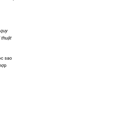
 quy
 thuật
óc sao
 hợp