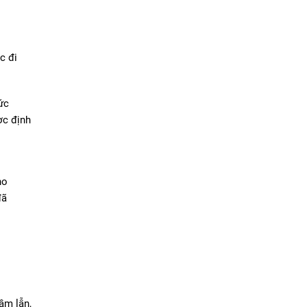
c đi
ức
ợc định
ho
đã
ầm lẫn,