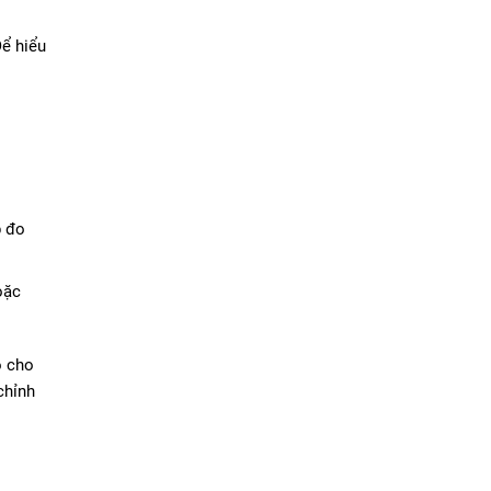
Để hiểu
p đo
oặc
o cho
chỉnh