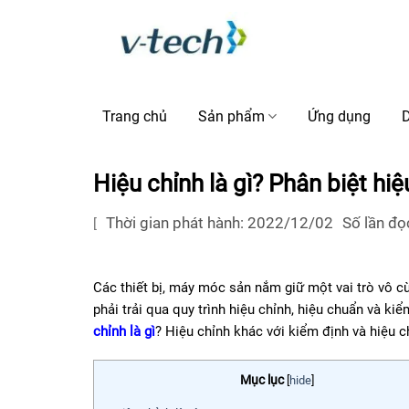
Skip
to
content
Trang chủ
Sản phẩm
Ứng dụng
D
Hiệu chỉnh là gì? Phân biệt hi
Thời gian phát hành: 2022/12/02
Số lần đọ
[
Các thiết bị, máy móc sản nắm giữ một vai trò vô cù
phải trải qua quy trình hiệu chỉnh, hiệu chuẩn và k
chỉnh là gì
? Hiệu chỉnh khác với kiểm định và hiệu c
Mục lục
[
hide
]