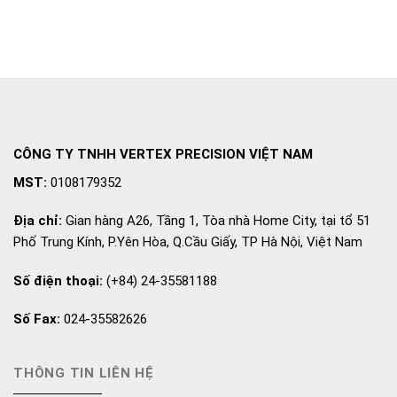
tảng đo lường có độ phân
giải cao nhất trong cùng
một hành trình đo, trượt
dọc theo trục X và trục Y.
CÔNG TY TNHH VERTEX PRECISION VIỆT NAM
MST:
0108179352
Địa chỉ:
Gian hàng A26, Tầng 1, Tòa nhà Home City, tại tổ 51
Phố Trung Kính, P.Yên Hòa, Q.Cầu Giấy, TP Hà Nội, Việt Nam
Số điện thoại:
(+84) 24-35581188
Số Fax:
024-35582626
THÔNG TIN LIÊN HỆ