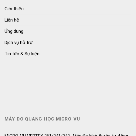
Giới thiệu
Liên hệ
Ứng dụng
Dịch vụ hỗ trợ
Tin tức & Sự kiện
MÁY ĐO QUANG HỌC MICRO-VU
MICRO-VU VERTEX 261/341/342- Máy đo kích thước tự động