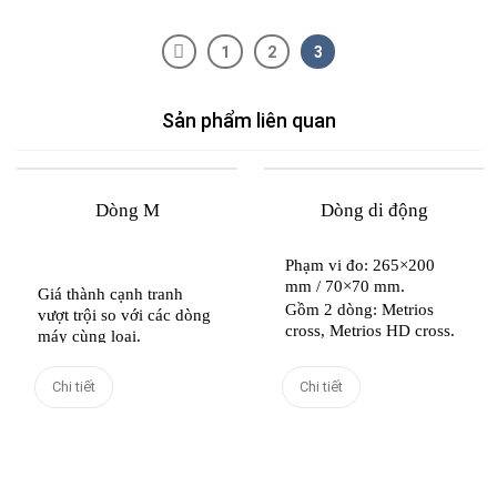
1
2
3
Sản phẩm liên quan
Dòng M
Dòng di động
Phạm vi đo: 265×200
mm / 70×70 mm.
Giá thành cạnh tr
an
h
Gồm 2 dòng: Metrios
vượt trội so với các dòng
cross, Metrios HD cross.
máy cùng loại.
Metrios cross: Bệ đo trượt
Dải đo (LXD): 160×60
dọc theo trục X và Y,
mm-900×140 mm
Chi tiết
Chi tiết
vùng đo rộng rãi và máy
Bao gồm các model máy
ảnh có độ phân giải cao
khác nhau như: M1c,
bao phủ toàn bộ trường
M1, M2, M3.
nhìn.
Metrios HD cross: Nền