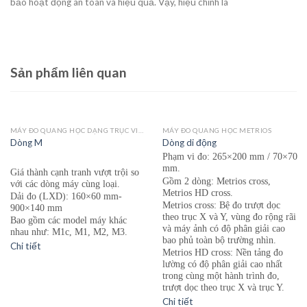
bảo hoạt động an toàn và hiệu quả. Vậy, hiệu chỉnh là
Sản phẩm liên quan
MÁY ĐO QUANG HỌC DẠNG TRỤC VICIVISION MTL
MÁY ĐO QUANG HỌC METRIOS
Dòng M
Dòng di động
Phạm vi đo: 265×200 mm / 70×70
mm.
Giá thành cạnh tr
an
h vượt trội so
Gồm 2 dòng: Metrios cross,
với các dòng máy cùng loại.
Metrios HD cross.
Dải đo (LXD): 160×60 mm-
Metrios cross: Bệ đo trượt dọc
900×140 mm
theo trục X và Y, vùng đo rộng rãi
Bao gồm các model máy khác
và máy ảnh có độ phân giải cao
nhau như: M1c, M1, M2, M3.
bao phủ toàn bộ trường nhìn.
Chi tiết
Metrios HD cross: Nền tảng đo
lường có độ phân giải cao nhất
trong cùng một hành trình đo,
trượt dọc theo trục X và trục Y.
Chi tiết