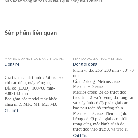
bảo hoạt động an toàn và hiệu quả. Vậy, hiệu chỉnh là
Sản phẩm liên quan
MÁY ĐO QUANG HỌC DẠNG TRỤC VICIVISION MTL
MÁY ĐO QUANG HỌC METRIOS
Dòng M
Dòng di động
Phạm vi đo: 265×200 mm / 70×70
mm.
Giá thành cạnh tr
an
h vượt trội so
Gồm 2 dòng: Metrios cross,
với các dòng máy cùng loại.
Metrios HD cross.
Dải đo (LXD): 160×60 mm-
Metrios cross: Bệ đo trượt dọc
900×140 mm
theo trục X và Y, vùng đo rộng rãi
Bao gồm các model máy khác
và máy ảnh có độ phân giải cao
nhau như: M1c, M1, M2, M3.
bao phủ toàn bộ trường nhìn.
Chi tiết
Metrios HD cross: Nền tảng đo
lường có độ phân giải cao nhất
trong cùng một hành trình đo,
trượt dọc theo trục X và trục Y.
Chi tiết