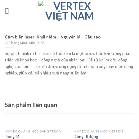
Skip
to
content
Cảm biến laser: Khái niệm – Nguyên lý – Cấu tạo
17 Tháng Mười Một, 2022
Sự phát minh ra tia laser có thể xem là một bước tiến lớn trong phát
triển về khoa học – công nghệ của nhân loại. Kể từ khi ra đời, công
nghệ cảm biến laser đã được ứng dụng rất nhiều trong máy móc công
nghiệp, giúp cải tiến hiệu quả năng suất làm
Sản phẩm liên quan
MÁY ĐO QUANG HỌC DẠNG TRỤC VICIVISION MTL
MÁY ĐO QUANG HỌC METRIOS
Dòng M
Dòng di động