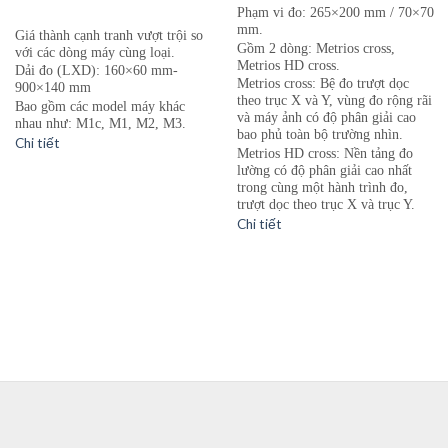
Phạm vi đo: 265×200 mm / 70×70
mm.
Giá thành cạnh tr
an
h vượt trội so
Gồm 2 dòng: Metrios cross,
với các dòng máy cùng loại.
Metrios HD cross.
Dải đo (LXD): 160×60 mm-
Metrios cross: Bệ đo trượt dọc
900×140 mm
theo trục X và Y, vùng đo rộng rãi
Bao gồm các model máy khác
và máy ảnh có độ phân giải cao
nhau như: M1c, M1, M2, M3.
bao phủ toàn bộ trường nhìn.
Chi tiết
Metrios HD cross: Nền tảng đo
lường có độ phân giải cao nhất
trong cùng một hành trình đo,
trượt dọc theo trục X và trục Y.
Chi tiết