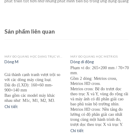
phát triển tốt hơn nhờ những phát minh tiến bộ trong ứng dụng quang
Sản phẩm liên quan
MÁY ĐO QUANG HỌC DẠNG TRỤC VICIVISION MTL
MÁY ĐO QUANG HỌC METRIOS
Dòng M
Dòng di động
Phạm vi đo: 265×200 mm / 70×70
mm.
Giá thành cạnh tr
an
h vượt trội so
Gồm 2 dòng: Metrios cross,
với các dòng máy cùng loại.
Metrios HD cross.
Dải đo (LXD): 160×60 mm-
Metrios cross: Bệ đo trượt dọc
900×140 mm
theo trục X và Y, vùng đo rộng rãi
Bao gồm các model máy khác
và máy ảnh có độ phân giải cao
nhau như: M1c, M1, M2, M3.
bao phủ toàn bộ trường nhìn.
Chi tiết
Metrios HD cross: Nền tảng đo
lường có độ phân giải cao nhất
trong cùng một hành trình đo,
trượt dọc theo trục X và trục Y.
Chi tiết