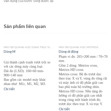
vận dụng của bước sóng được áp
Sản phẩm liên quan
MÁY ĐO QUANG HỌC DẠNG TRỤC VICIVISION MTL
MÁY ĐO QUANG HỌC METRIOS
Dòng M
Dòng di động
Phạm vi đo: 265×200 mm / 70×70
mm.
Giá thành cạnh tr
an
h vượt trội so
Gồm 2 dòng: Metrios cross,
với các dòng máy cùng loại.
Metrios HD cross.
Dải đo (LXD): 160×60 mm-
Metrios cross: Bệ đo trượt dọc
900×140 mm
theo trục X và Y, vùng đo rộng rãi
Bao gồm các model máy khác
và máy ảnh có độ phân giải cao
nhau như: M1c, M1, M2, M3.
bao phủ toàn bộ trường nhìn.
Chi tiết
Metrios HD cross: Nền tảng đo
lường có độ phân giải cao nhất
trong cùng một hành trình đo,
trượt dọc theo trục X và trục Y.
Chi tiết