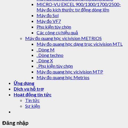
MICRO-VU EXCEL 900/1300/1700/2500-
Máy đo kích thước tự động dòng lớn
Máy đo Sol
Máy đo VF7
Phụ kiện tùy chọn
Các công cụ hiệu quả
Máy đo quang học vicivision METRIOS
Máy đo quang học dạng trục vicivision MTL
. Dòng M
. Dòng techno
. Dòng X
. Phụ kiện tùy chọn
Máy đo quang học vicivision MTP
Máy đo quang học Metrios
Ứng dụng
Dịch vụ hỗ trợ
Hoạt động tin tức
Tin tức
Sự kiện
Đăng nhập