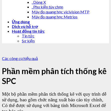
. Dòng X
. Phụ kiện tùy chọn
Máy đo quang học vicivision MTP
Máy đo quang học Metrios
Ứng dụng
Dịch vụ hỗ trợ
Hoạt động tin tức
Tin tức
Sự kiện
Các công cụ hiệu quả
Phần mềm phân tích thống kê
SPC
Một bộ phần mềm phân tích thống kê với quy trình dễ
sử dụng, bao gồm chức năng xuất báo cáo tùy chỉnh,
Có thể được sử dụng với bảng tính Microsoft Excel để