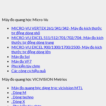
Máy đo quang học Micro-Vu
MICRO-VU VERTEX 261/341/342- Máy đo kích thước
tự động dòng nhỏ
MICRO-VU EXCEL 511/512/701/702/704- Máy đo kích
thước tự động dòng trung
MICRO-VU EXCEL 900/1300/1700/2500- Máy đo kích
thước tự động dòng lớn
Máy đo Sol
Máy đo VF7
Phụ kiện tùy chọn
Các công cụ hiệu quả
Máy đo quang học VICIVISION Metrios
Máy đo quang học dạng trục vicivision MTL
. Dòng M
. Dòng techno
. Dòng X
. Phụ kiện tùy chọn