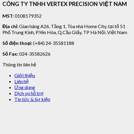
CÔNG TY TNHH VERTEX PRECISION VIỆT NAM
MST:
0108179352
Địa chỉ:
Gian hàng A26, Tầng 1, Tòa nhà Home City, tại tổ 51
Phố Trung Kính, P.Yên Hòa, Q.Cầu Giấy, TP Hà Nội, Việt Nam
Số điện thoại:
(+84) 24-35581188
Số Fax:
024-35582626
Thông tin liên hệ
Giới thiệu
Liên hệ
Ứng dụng
Dịch vụ hỗ trợ
Tin tức & Sự kiện